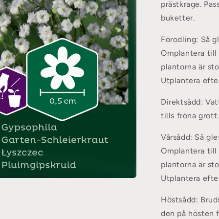
prästkrage. Pas
buketter.
Förodling:
Så gl
Omplantera till
plantorna är sto
Utplantera efter
Direktsådd:
Vat
tills fröna grott.
Vårsådd:
Så gle
Omplantera till
plantorna är sto
Utplantera efter
Höstsådd:
Brud
den på hösten f