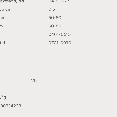
rektsådd, tid
0415-0615
jup cm
0,5
 cm
60-80
cm
60-80
0401-0515
tid
0701-0930
Vit
,7g
600934238