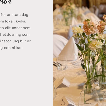
tor
för er stora dag.
 lokal, kyrka,
ch allt annat som
elhetslösning som
nator. Jag blir er
ng och ni kan