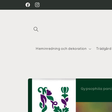
vidare
Facebook
Instagram
till
innehåll
Heminredning och dekoration
Trädgård
Gå vidare till
produktinformation