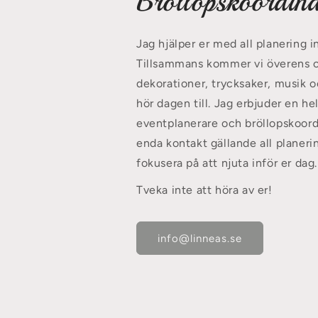
Bröllopskoordina
Jag hjälper er med all planering in
Tillsammans kommer vi överens om
dekorationer, trycksaker, musik o
hör dagen till. Jag erbjuder en h
eventplanerare och bröllopskoordi
enda kontakt gällande all planeri
fokusera på att njuta inför er dag.
Tveka inte att höra av er!
info@linneas.se