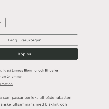
Öka
kvantitet
för
Enkel
Lägg i varukorgen
Brudslöja,
Vit
Köp nu
nglig på
Linneas Blommor och Binderier
 inom 24 timmar
ormation
a som passar perfekt till både rabatten
kanske tillsammans med blåklint och