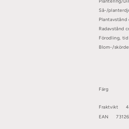
Plantering/Di
Så-/planterd
Plantavstånd
Radavstånd 
Förodling, tid
Blom-/skörde
Färg
Fraktvikt
4
EAN
7312