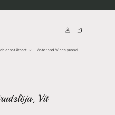
Logga
Varukorg
in
och annat ätbart
Water and Wines pussel
rudslöja, Vit