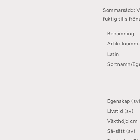
Sommarsådd:
V
fuktig tills frön
Benämning
Artikelnumm
Latin
Sortnamn/Eg
Egenskap (sv
Livstid (sv)
Växthöjd cm
Så-sätt (sv)