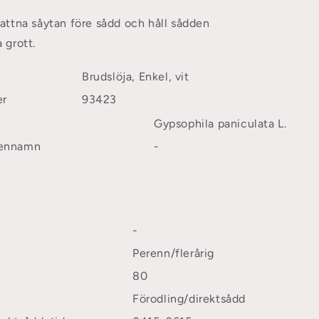
attna såytan före sådd och håll sådden
a grott.
Brudslöja, Enkel, vit
er
93423
Gypsophila paniculata L.
ennamn
-
)
-
Perenn/flerårig
80
Förodling/direktsådd