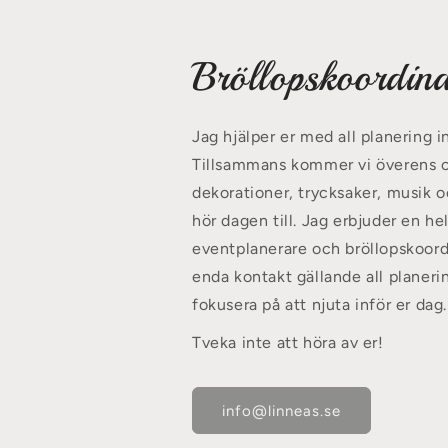
Bröllopskoordina
Jag hjälper er med all planering in
Tillsammans kommer vi överens om
dekorationer, trycksaker, musik o
hör dagen till. Jag erbjuder en h
eventplanerare och bröllopskoordi
enda kontakt gällande all planeri
fokusera på att njuta inför er dag.
Tveka inte att höra av er!
info@linneas.se