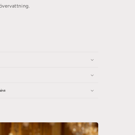
 övervattning.
ion