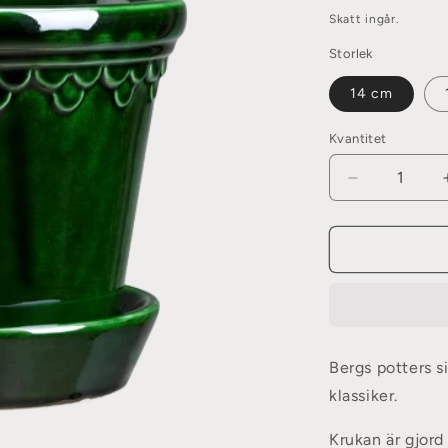
pris
Skatt ingår.
Storlek
14 cm
Kvantitet
Minska
kvantitet
för
Köpenhamn
Emerald
Green
Bergs potters s
klassiker.
Krukan är gjord 