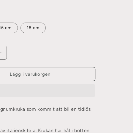
16 cm
18 cm
Öka
kvantitet
för
Köpenhamn
Lägg i varukorgen
Emerald
Green
ignumkruka som kommit att bli en tidlös
av italiensk lera. Krukan har hål i botten