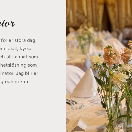
tor
för er stora dag.
 lokal, kyrka,
ch allt annat som
elhetslösning som
nator. Jag blir er
ng och ni kan