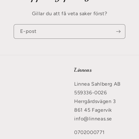
Gillar du att få veta saker först?
E-post
Linneas
Linnea Sahlberg AB
559336-0026
Herrgårdsvägen 3
861 45 Fagervik
info@linneas.se
0702000771