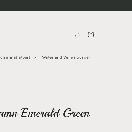
Logga
Varukorg
in
och annat ätbart
Water and Wines pussel
amn Emerald Green