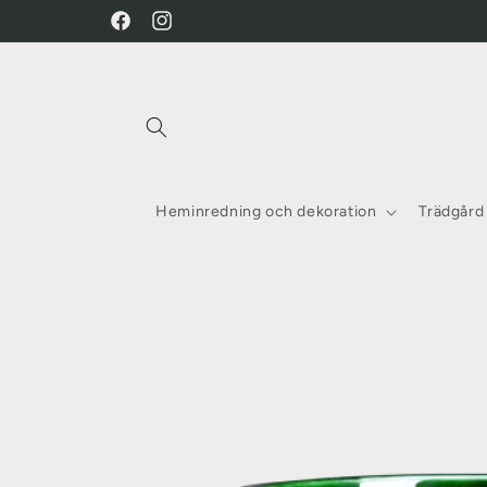
vidare
Facebook
Instagram
till
innehåll
Heminredning och dekoration
Trädgård
Gå vidare till
produktinformation