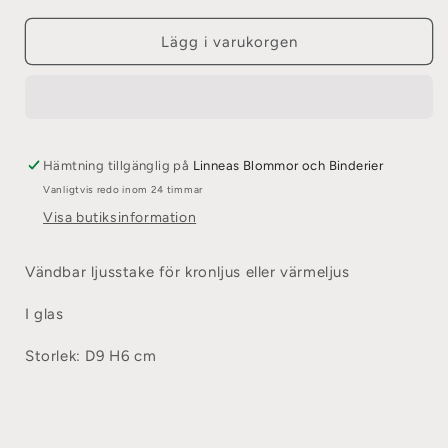
för
för
Ljusstake
Ljusstake
Lägg i varukorgen
&quot;Evi&quot;
&quot;Evi&quot;
Grey
Grey
Hämtning tillgänglig på
Linneas Blommor och Binderier
Vanligtvis redo inom 24 timmar
Visa butiksinformation
Vändbar ljusstake för kronljus eller värmeljus
I glas
Storlek: D9 H6 cm