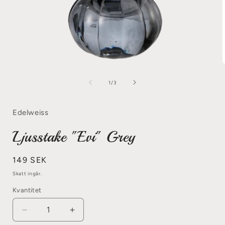
Öppna
mediet
1
av
1
/
3
i
i
modalfönster
Edelweiss
Ljusstake "Evi" Grey
Ordinarie
149 SEK
pris
Skatt ingår.
Kvantitet
Minska
Öka
kvantitet
kvantitet