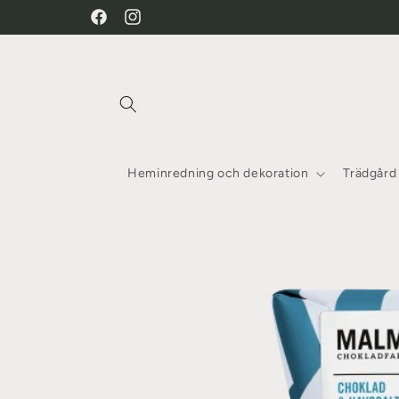
vidare
Facebook
Instagram
till
innehåll
Heminredning och dekoration
Trädgård
Gå vidare till
produktinformation