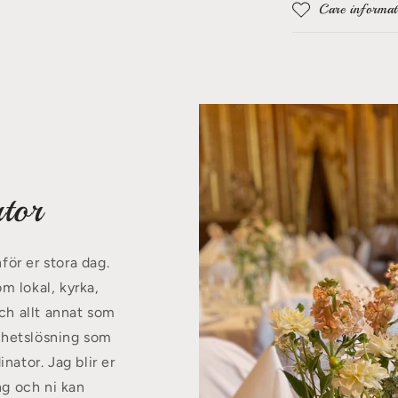
Care informat
tor
för er stora dag.
 lokal, kyrka,
ch allt annat som
elhetslösning som
nator. Jag blir er
ng och ni kan