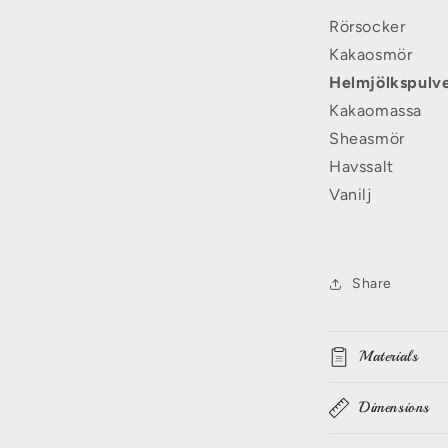
Rörsocker
Kakaosmör
Helmjölkspulv
Kakaomassa
Sheasmör
Havssalt
Vanilj
Share
Materials
Dimensions