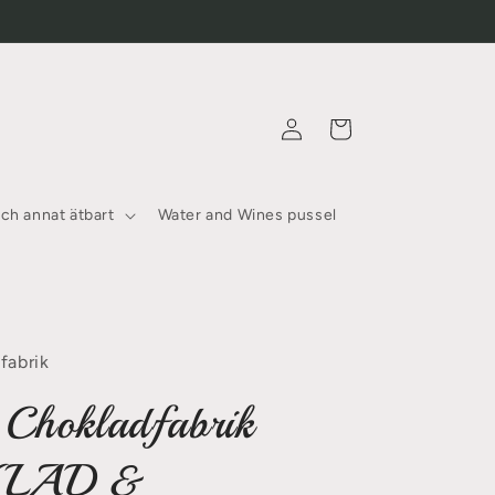
Logga
Varukorg
in
och annat ätbart
Water and Wines pussel
fabrik
Chokladfabrik
LAD &