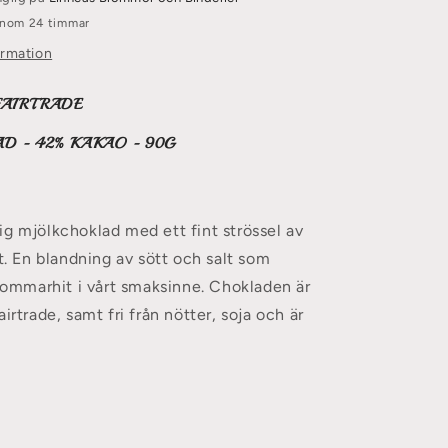
 inom 24 timmar
ormation
AIRTRADE
D - 42
% KAKAO - 90G
g mjölkchoklad med ett fint strössel av
lt. En blandning av sött och salt som
 sommarhit i vårt smaksinne. Chokladen är
irtrade, samt fri från nötter,
soja
och är