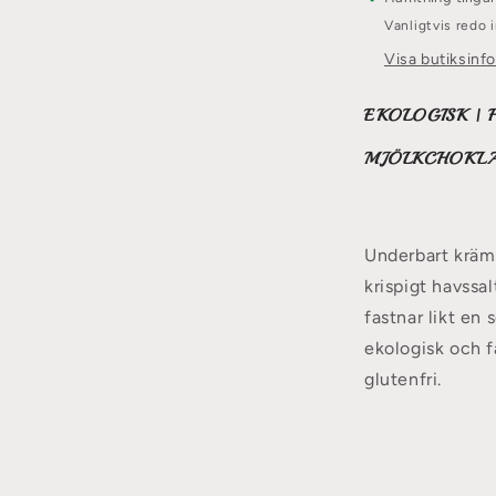
Vanligtvis redo
Visa butiksinf
EKOLOGISK |
F
MJÖLKCHOKLA
Underbart krämi
krispigt havssa
fastnar likt en
ekologisk och fa
glutenfri.