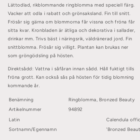
Lättodlad, rikblommande ringblomma med speciell färg.
Vacker att odla i rabatt och grönsaksland. Fin till snitt.
Frösår sig gärna om blommorna får vissna och fröna får
sitta kvar. Kronbladen är ätliga och dekorativa i sallader,
drinkar mm. Trivs bäst i näringsrik, väldränerad jord. Fin
snittblomma. Frösår sig villigt. Plantan kan brukas ner
som gröngödsling på hösten.
Direktsådd:
Vattna i såfåran innan sådd. Håll fuktigt tills
fröna grott. Kan också sås på hösten för tidig blomning
kommande år.
Benämning
Ringblomma, Bronzed Beauty
Artikelnummer
94892
Latin
Calendula offic
Sortnamn/Egennamn
'
Bronzed Beaut