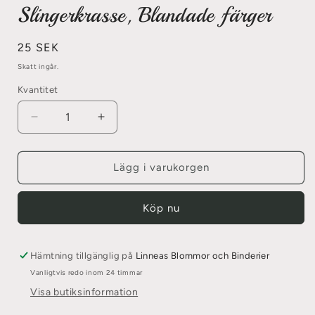
Slingerkrasse, Blandade färger
Ordinarie
25 SEK
pris
Skatt ingår.
Kvantitet
Minska
Öka
kvantitet
kvantitet
för
för
Slingerkrasse,
Slingerkrasse,
Lägg i varukorgen
Blandade
Blandade
färger
färger
Köp nu
Hämtning tillgänglig på
Linneas Blommor och Binderier
Vanligtvis redo inom 24 timmar
Visa butiksinformation