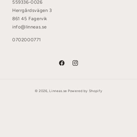
559336-0026
Herrgårdsvägen 3
861 45 Fagervik
info@linneas.se
0702000771
Facebook
Instagram
Betalningsmetoder
© 2026,
Linneas.se
Powered by Shopify