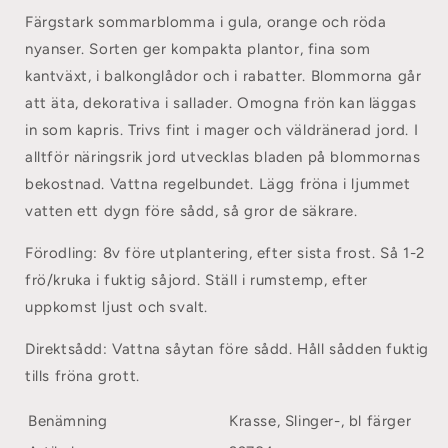
Färgstark sommarblomma i gula, orange och röda
nyanser. Sorten ger kompakta plantor, fina som
kantväxt, i balkonglådor och i rabatter. Blommorna går
att äta, dekorativa i sallader. Omogna frön kan läggas
in som kapris. Trivs fint i mager och väldränerad jord. I
alltför näringsrik jord utvecklas bladen på blommornas
bekostnad. Vattna regelbundet. Lägg fröna i ljummet
vatten ett dygn före sådd, så gror de säkrare.
Förodling:
8v före utplantering, efter sista frost. Så 1-2
frö/kruka i fuktig såjord. Ställ i rumstemp, efter
uppkomst ljust och svalt.
Direktsådd:
Vattna såytan före sådd. Håll sådden fuktig
tills fröna grott.
Benämning
Krasse, Slinger-, bl färger