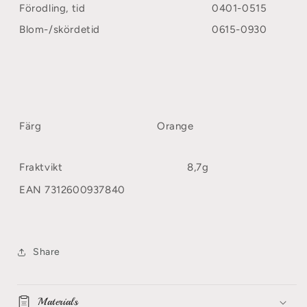
Förodling, tid
0401-0515
Blom-/skördetid
0615-0930
Färg
Orange
Fraktvikt
8,7g
EAN
7312600937840
Share
Materials