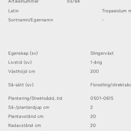
Artikelnummer
93784
Latin
Tropaeolum 
Sortnamn/Egennamn
-
Egenskap (sv)
Slingerväxt
Livstid (sv)
1-årig
Växthöjd cm
200
Så-sätt (sv)
Förodling/direktså
Plantering/Direktsådd, tid
0501-0615
Så-/planterdjup cm
2
Plantavstånd cm
20
Radavstånd cm
20