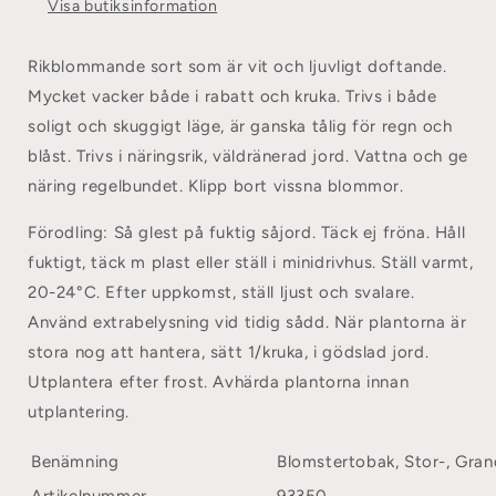
Visa butiksinformation
Rikblommande sort som är vit och ljuvligt doftande.
Mycket vacker både i rabatt och kruka. Trivs i både
soligt och skuggigt läge, är ganska tålig för regn och
blåst. Trivs i näringsrik, väldränerad jord. Vattna och ge
näring regelbundet. Klipp bort vissna blommor.
Förodling:
Så glest på fuktig såjord. Täck ej fröna. Håll
fuktigt, täck m plast eller ställ i minidrivhus. Ställ varmt,
20-24°C. Efter uppkomst, ställ ljust och svalare.
Använd extrabelysning vid tidig sådd. När plantorna är
stora nog att hantera, sätt 1/kruka, i gödslad jord.
Utplantera efter frost. Avhärda plantorna innan
utplantering.
Benämning
Blomstertobak, Stor-, Grand
Artikelnummer
93350