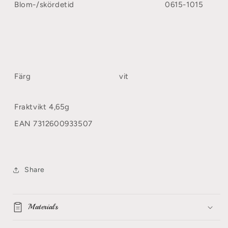
Blom-/skördetid
0615-1015
Färg
vit
Fraktvikt
4,65
g
EAN
7312600933507
Share
Materials