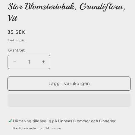
Stor Blomstertobak, Grandiflora,
Vit
Ordinarie
35 SEK
pris
Skatt ingår.
Kvantitet
Minska
Öka
kvantitet
kvantitet
för
för
Stor
Stor
Lägg i varukorgen
Blomstertobak,
Blomstertobak,
Grandiflora,
Grandiflora,
Vit
Vit
Hämtning tillgänglig på
Linneas Blommor och Binderier
Vanligtvis redo inom 24 timmar