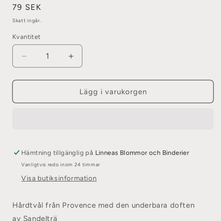
Ordinarie
79 SEK
pris
Skatt ingår.
Kvantitet
Minska
Öka
kvantitet
kvantitet
för
för
Tvål
Tvål
Lägg i varukorgen
&quot;gåsägg&quot;
&quot;gåsägg&quot;
Sandelträ
Sandelträ
från
från
Terra
Terra
Midi
Midi
Hämtning tillgänglig på
Linneas Blommor och Binderier
Vanligtvis redo inom 24 timmar
Visa butiksinformation
Hårdtvål från Provence med den underbara doften
av Sandelträ