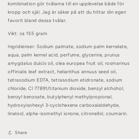
kombination gör tvålarna till en upplevelse både för
kropp och själ. Jag är säker på att du hittar din egen
favorit bland dessa tvålar.
Vikt: ca 155 gram
Ingridienser:
Sodium palmate, sodium palm kernelate,
aqua, palm kernel acid, perfume, glycerine, prunus
amygdalus dulcis oil, olea europea fruit oil, rosmarinus
offinialis leaf extract, helianthus annuus seed oil,
tetrasodium EDTA, tetrasodium etidronate, sodium
chloride, Cl 77891/titanium dioxide, benzyl alchohol,
benzyl benzoate, butylphenyl methylpropional,
hydroxyisohexyl 3-cyclohexene carboxalaldehyde,
linalool, alpha-isomethyl ionone, citronellol, coumarin.
Share