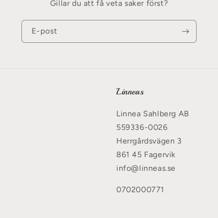
Gillar du att få veta saker först?
E-post
Linneas
Linnea Sahlberg AB
559336-0026
Herrgårdsvägen 3
861 45 Fagervik
info@linneas.se
0702000771