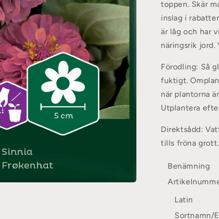
toppen. Skär ma
inslag i rabatt
är låg och har 
näringsrik jord.
Förodling:
Så gl
fuktigt. Omplan
när plantorna är
Utplantera efter
Direktsådd: Vat
tills fröna gro
Benämning
Artikelnumm
Latin
Sortnamn/