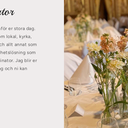
tor
för er stora dag.
 lokal, kyrka,
ch allt annat som
elhetslösning som
nator. Jag blir er
ng och ni kan