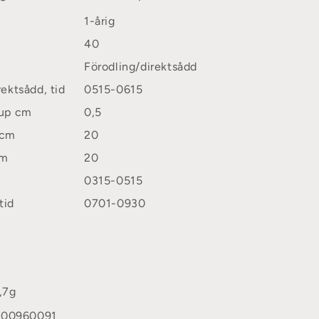
1-årig
40
Förodling/direktsådd
rektsådd, tid
0515-0615
jup cm
0,5
 cm
20
cm
20
0315-0515
tid
0701-0930
,7g
600960091