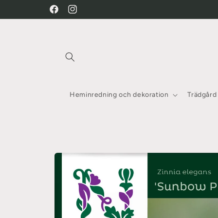
vidare
Facebook
Instagram
till
innehåll
Heminredning och dekoration
Trädgård
Gå vidare till
produktinformation