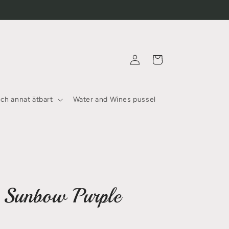
Logga
Varukorg
in
och annat ätbart
Water and Wines pussel
 Sunbow Purple