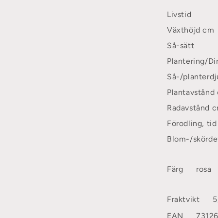
Livstid
Växthöjd cm
Så-sätt
Plantering/Di
Så-/planterd
Plantavstånd
Radavstånd 
Förodling, tid
Blom-/skörde
Färg
rosa
Fraktvikt
5
EAN
7312