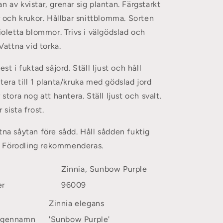
n av kvistar, grenar sig plantan. Färgstarkt
er och krukor. Hållbar snittblomma. Sorten
violetta blommor. Trivs i välgödslad och
 Vattna vid torka.
est i fuktad såjord. Ställ ljust och håll
tera till 1 planta/kruka med gödslad jord
 stora nog att hantera. Ställ ljust och svalt.
 sista frost.
tna såytan före sådd. Håll sådden fuktig
tt. Förodling rekommenderas.
Zinnia, Sunbow Purple
er
96009
Zinnia elegans
Egennamn
'Sunbow Purple'