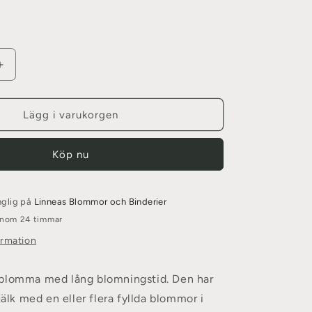
Öka
kvantitet
för
Zinnia,
Lägg i varukorgen
Sunbow
Purple
Köp nu
nglig på
Linneas Blommor och Binderier
 inom 24 timmar
ormation
blomma med lång blomningstid. Den har
jälk med en eller flera fyllda blommor i